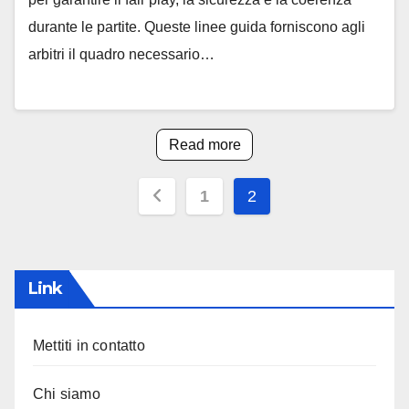
durante le partite. Queste linee guida forniscono agli
arbitri il quadro necessario…
Read more
Posts
1
2
pagination
Link
Mettiti in contatto
Chi siamo