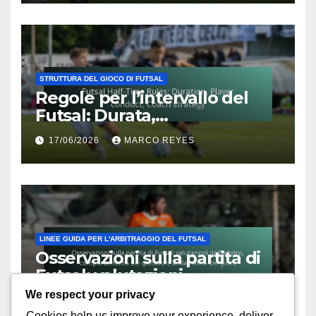
STRUTTURA DEL GIOCO DI FUTSAL
Regole per l’intervallo del
Futsal: Durata,
Comportamento dei
17/06/2026
MARCO REYES
giocatori, Strategia
dell’allenatore
LINEE GUIDA PER L'ARBITRAGGIO DEL FUTSAL
Osservazioni sulla partita di
Futsal: valutazioni
dell’arbitro, comportamento
We respect your privacy
08/04/2026
MARCO REYES
dei giocatori, andamento del
Cookies help us improve your experience, deliver