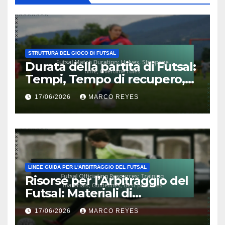
STRUTTURA DEL GIOCO DI FUTSAL
Durata della partita di Futsal:
Tempi, Tempo di recupero,
Regole del tempo
17/06/2026
MARCO REYES
supplementare
LINEE GUIDA PER L'ARBITRAGGIO DEL FUTSAL
Risorse per l’Arbitraggio del
Futsal: Materiali di
formazione, Linee guida,
17/06/2026
MARCO REYES
Migliori pratiche