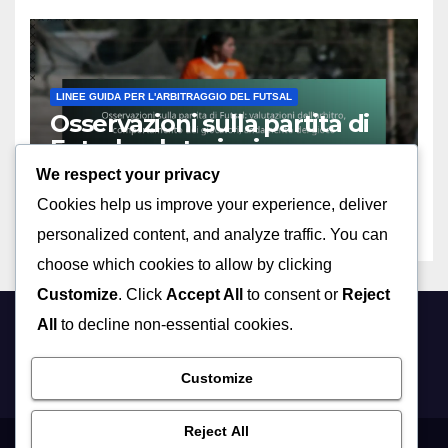
LINEE GUIDA PER L'ARBITRAGGIO DEL FUTSAL
Osservazioni sulla partita di
Futsal: valutazioni
dell’arbitro, comportamento
We respect your privacy
08/04/2026
MARCO REYES
dei giocatori, andamento del
Cookies help us improve your experience, deliver
gioco
personalized content, and analyze traffic. You can
choose which cookies to allow by clicking
Customize
. Click
Accept All
to consent or
Reject
All
to decline non-essential cookies.
fluidtranscompomac.it
Customize
Reject All