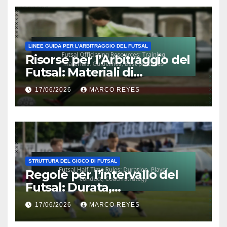
LINEE GUIDA PER L'ARBITRAGGIO DEL FUTSAL
Risorse per l’Arbitraggio del
Futsal: Materiali di
formazione, Linee guida,
17/06/2026
MARCO REYES
Migliori pratiche
STRUTTURA DEL GIOCO DI FUTSAL
Regole per l’intervallo del
Futsal: Durata,
Comportamento dei
17/06/2026
MARCO REYES
giocatori, Strategia
dell’allenatore