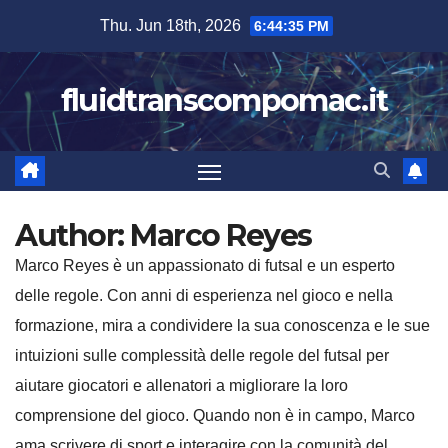
Skip
Thu. Jun 18th, 2026
6:44:36 PM
to
content
fluidtranscompomac.it
Author:
Marco Reyes
Marco Reyes è un appassionato di futsal e un esperto
delle regole. Con anni di esperienza nel gioco e nella
formazione, mira a condividere la sua conoscenza e le sue
intuizioni sulle complessità delle regole del futsal per
aiutare giocatori e allenatori a migliorare la loro
comprensione del gioco. Quando non è in campo, Marco
ama scrivere di sport e interagire con la comunità del