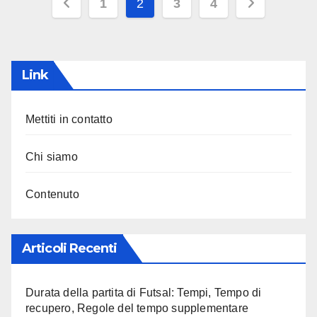
Posts
1
2
3
4
pagination
Link
Mettiti in contatto
Chi siamo
Contenuto
Articoli Recenti
Durata della partita di Futsal: Tempi, Tempo di
recupero, Regole del tempo supplementare