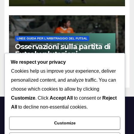
giocatori, Strategia
dell’allenatore
LINEE GUIDA PER L'ARBITRAGGIO DEL FUTSAL
Osservazioni sulla partita di
Futsal: valutazioni
dell’arbitro, comportamento
We respect your privacy
08/04/2026
MARCO REYES
dei giocatori, andamento del
Cookies help us improve your experience, deliver
gioco
personalized content, and analyze traffic. You can
choose which cookies to allow by clicking
Customize
. Click
Accept All
to consent or
Reject
All
to decline non-essential cookies.
fluidtranscompomac.it
Customize