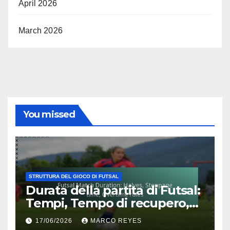
April 2026
March 2026
You missed
STRUTTURA DEL GIOCO DI FUTSAL
Durata della partita di Futsal:
Tempi, Tempo di recupero,
Regole del tempo
17/06/2026
MARCO REYES
supplementare